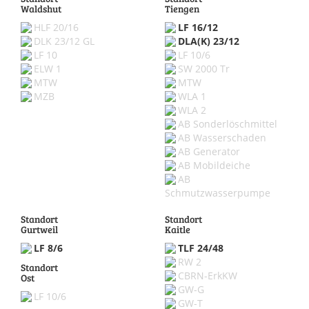
Waldshut
Tiengen
HLF 20/16
LF 16/12
DLK 23/12 GL
DLA(K) 23/12
LF 10
LF 10/6
ELW 1
SW 2000 Tr
MTW
MTW
MZB
WLA 1
WLA 2
AB Sonderlöschmittel
AB Wasserschaden
AB Generator
AB Mobildeiche
AB
Schmutzwasserpumpe
Standort
Standort
Gurtweil
Kaitle
LF 8/6
TLF 24/48
RW 2
Standort
CBRN-ErkKW
Ost
GW-G
LF 10/6
GW-T