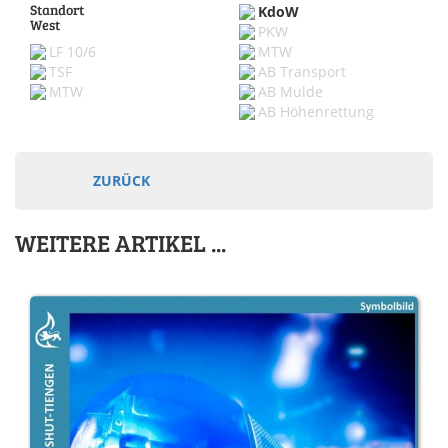
Standort
KdoW
West
PKW
LF 10/6
MTW
TSF
AB Transport
MTW
AB Mulde
AB Höhenrettung
ZURÜCK
WEITERE ARTIKEL ...