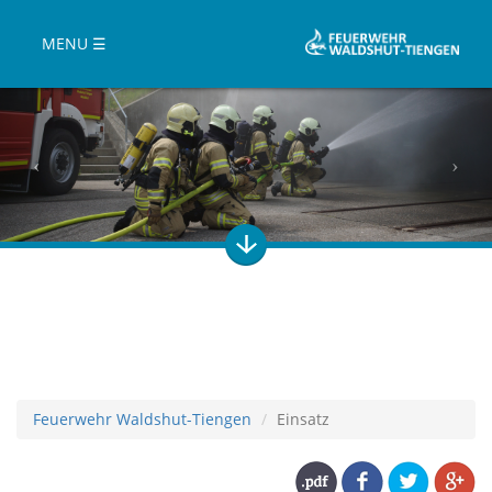
MENU ☰
Feuerwehr Waldshut-Tiengen
Einsatz