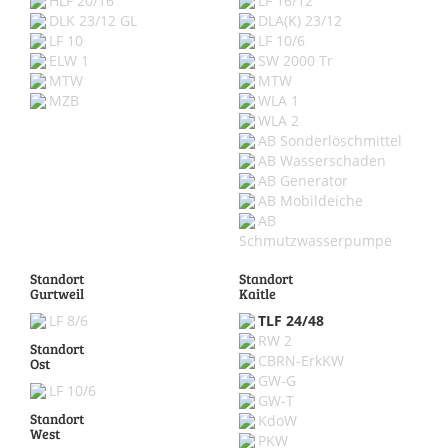
HLF 20/16
LF 16/12
DLK 23/12 GL
DLA(K) 23/12
LF 10
LF 10/6
ELW 1
SW 2000 Tr
MTW
MTW
MZB
WLA 1
WLA 2
AB Sonderlöschmittel
AB Wasserschaden
AB Generator
AB Mobildeiche
AB
Schmutzwasserpumpe
Standort
Standort
Gurtweil
Kaitle
LF 8/6
TLF 24/48
RW 2
Standort
CBRN-ErkKW
Ost
GW-G
LF 10/6
GW-T
Standort
KdoW
West
PKW