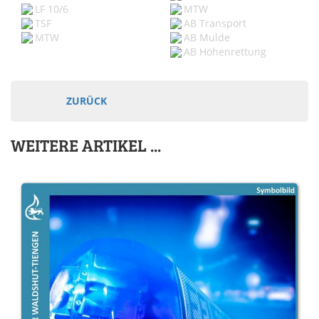
LF 10/6
MTW
TSF
AB Transport
MTW
AB Mulde
AB Höhenrettung
ZURÜCK
WEITERE ARTIKEL ...