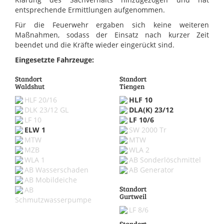
entsprechende Ermittlungen aufgenommen.
Für die Feuerwehr ergaben sich keine weiteren
Maßnahmen, sodass der Einsatz nach kurzer Zeit
beendet und die Kräfte wieder eingerückt sind.
Eingesetzte Fahrzeuge:
Standort
Standort
Waldshut
Tiengen
HLF 20/16
HLF 10
DLK 23/12 GL
DLA(K) 23/12
LF 10
LF 10/6
ELW 1
SW 2000 Tr
MTW
MTW
MZB
WLA 2
WLA 1
AB Sonderlöschmittel
AB Wasserschaden
AB Generator
AB Mobildeiche
Standort
AB
Gurtweil
Schmutzwasserpumpe
LF 8/6
Standort