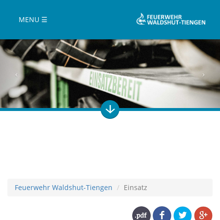
MENU ☰
Feuerwehr Waldshut-Tiengen
Einsatz