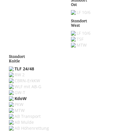
Ost
LF 10/6
Standort
West
LF 10/6
TSF
MTW
Standort
Kaitle
TLF 24/48
RW 2
CBRN-ErkKW
WLF mit AB-G
GW-T
KdoW
PKW
MTW
AB Transport
AB Mulde
AB Höhenrettung