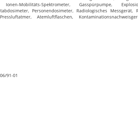
 Ionen-Mobilitäts-Spektrometer, Gasspürpumpe, Explosio
 Stabdosimeter, Personendosimeter, Radiologisches Messgerät, 
ressluftatmer, Atemluftflaschen, Kontaminationsnachweisg
 06/91-01