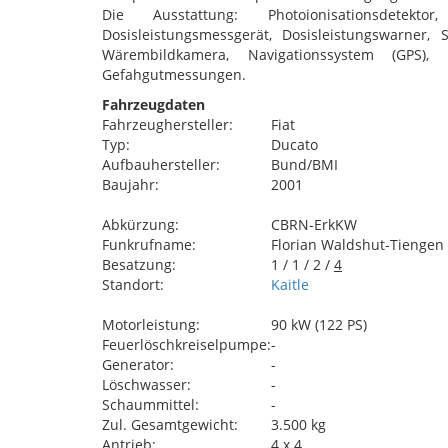
Die Ausstattung: Photoionisationsdetektor,
Dosisleistungsmessgerät, Dosisleistungswarner,
Wärembildkamera, Navigationssystem (GPS), P
Gefahgutmessungen.
Fahrzeugdaten
Fahrzeughersteller:
Fiat
Typ:
Ducato
Aufbauhersteller:
Bund/BMI
Baujahr:
2001
Abkürzung:
CBRN-ErkKW
Funkrufname:
Florian Waldshut-Tiengen
Besatzung:
1 / 1 / 2 /
4
Standort:
Kaitle
Motorleistung:
90 kW (122 PS)
Feuerlöschkreiselpumpe:
-
Generator:
-
Löschwasser:
-
Schaummittel:
-
Zul. Gesamtgewicht:
3.500 kg
Antrieb:
4 x 4