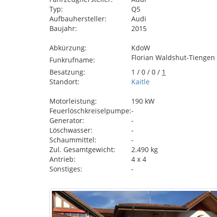
Typ:
Q5
Aufbauhersteller:
Audi
Baujahr:
2015
Abkürzung:
KdoW
Florian Waldshut-Tiengen
Funkrufname:
Besatzung:
1 / 0 / 0 /
1
Standort:
Kaitle
Motorleistung:
190 kW
Feuerlöschkreiselpumpe:
-
Generator:
-
Löschwasser:
-
Schaummittel:
-
Zul. Gesamtgewicht:
2.490 kg
Antrieb:
4 x 4
Sonstiges:
-