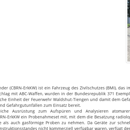
r (CBRN-ErkKW) ist ein Fahrzeug des Zivilschutzes (BMI), das im
chlag mit ABC-Waffen, wurden in der Bundesrepublik 371 Exemplar
ische Einheit der Feuerwehr Waldshut-Tiengen und damit dem Gef
nd Gefahrgutunfällen zum Einsatz bereit.
iche Ausrüstung zum Aufspüren und Analysieren atomarer 
CBRN-ErkKW ein Probenahmeset mit, mit dem die Besatzung radiol
sige als auch gasförmige Proben zu nehmen. Da Geräte zur schne
nstruktionsstandes nicht kommerziell verfügbar waren, verfügt de