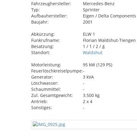
Fahrzeughersteller:
Mercedes-Benz
Typ:
Sprinter
Aufbauhersteller:
Eigen / Delta Components
Baujahr:
2001
Abkürzung:
ELW 1
Funkrufname:
Florian Waldshut-Tiengen
Besatzung:
1 / 1 / 2 /
4
Standort:
Waldshut
Motorleistung:
95 kW (129 PS)
Feuerlöschkreiselpumpe:
-
Generator:
3 kVA
Löschwasser:
-
Schaummittel:
-
Zul. Gesamtgewicht:
3.500 kg
Antrieb:
2 x 4
Sonstiges:
-